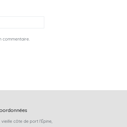
in commentaire.
oordonnées
 vieille côte de port l’Épine,