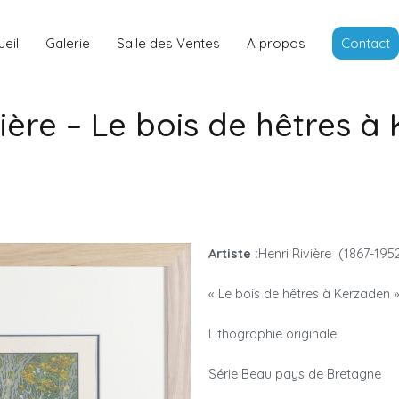
Louis Rancon
Expert en Art Moderne en Bretag
eil
Galerie
Salle des Ventes
A propos
Contact
vière – Le bois de hêtres à
Artiste :
Henri Rivière (1867-195
« Le bois de hêtres à Kerzaden »
Lithographie originale
Série Beau pays de Bretagne