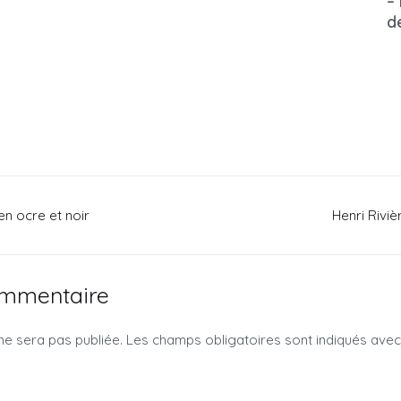
– 
d
n ocre et noir
Henri Riviè
ommentaire
ne sera pas publiée.
Les champs obligatoires sont indiqués ave