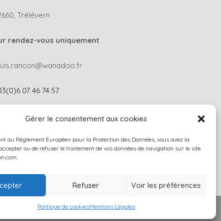
2660, Trélévern
ur rendez-vous uniquement
ouis.rancon@wanadoo.fr
33(0)6 07 46 74 57
ontactez-nous
Gérer le consentement aux cookies
t au Réglement Européen pour la Protection des Données, vous avez la
'accepter ou de refuser le traitement de vos données de navigation sur le site
on.com.
cepter
Refuser
Voir les préférences
Politique de cookies
Mentions Légales