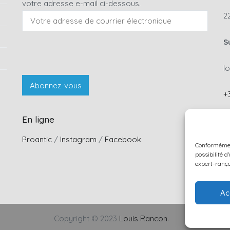
votre adresse e-mail ci-dessous.
2
S
l
+
En ligne
C
Proantic
/
Instagram
/
Facebook
Conformémen
possibilité d
expert-ranç
Ac
Copyright © 2023
Louis Rancon
.