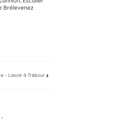
Lannion, Escalier
e Brélevenez
re – Lavoir à Tréboul
c
*