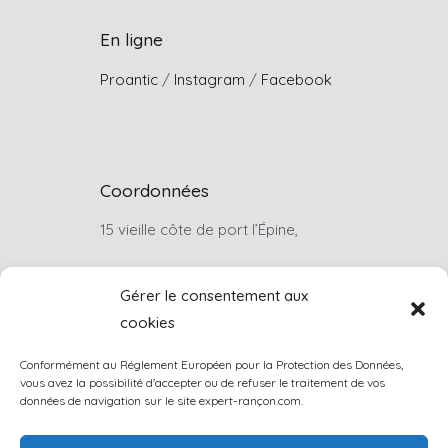
En ligne
Proantic
/
Instagram
/
Facebook
Coordonnées
15 vieille côte de port l’Épine,
22660, Trélévern
Gérer le consentement aux
cookies
Sur rendez-vous uniquement
Conformément au Réglement Européen pour la Protection des Données,
louis.rancon@wanadoo.fr
vous avez la possibilité d'accepter ou de refuser le traitement de vos
données de navigation sur le site expert-rançon.com.
+33(0)6 07 46 74 57