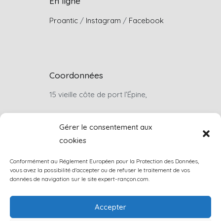
En ligne
Proantic
/
Instagram
/
Facebook
Coordonnées
15 vieille côte de port l’Épine,
22660, Trélévern
Gérer le consentement aux
cookies
Sur rendez-vous uniquement
Conformément au Réglement Européen pour la Protection des Données,
louis.rancon@wanadoo.fr
vous avez la possibilité d'accepter ou de refuser le traitement de vos
données de navigation sur le site expert-rançon.com.
+33(0)6 07 46 74 57
Accepter
Contactez-nous