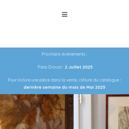
Louis Rancon
Expert en Art Moderne en
Bretagne
Prochains événements :
Paris Drouot :
2 Juillet 2025
Pour inclure une pièce dans la vente, clôture du catalogue
:
dernière semaine du mois de Mai 2025