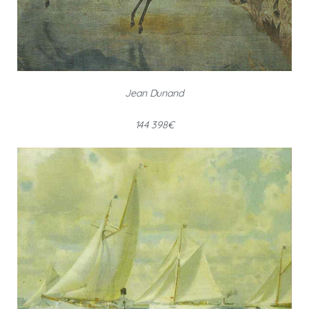
Jean Dunand
144 398€