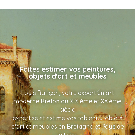
Faites estimer vos peintures,
objets d'art et meubles
Louis Rançon, votre expert en art
moderne Breton du XIXième et XXième
siècle
expertise et estime vos tableaux, objets
d'art et meubles en Bretagne et Pays de
la Loire