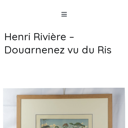
Louis Rancon
Expert en Art Moderne en
Bretagne
Henri Rivière –
Douarnenez vu du Ris