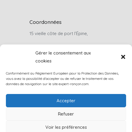
Coordonnées
15 vieille côte de port l’Épine,
22660, Trélévern
Gérer le consentement aux
cookies
Sur rendez-vous uniquement
Conformément au Réglement Européen pour la Protection des Données,
louis.rancon@wanadoo.fr
vous avez la possibilité d'accepter ou de refuser le traitement de vos
données de navigation sur le site expert-rançon.com.
+33(0)6 07 46 74 57
Accepter
Contactez-nous
Refuser
Voir les préférences