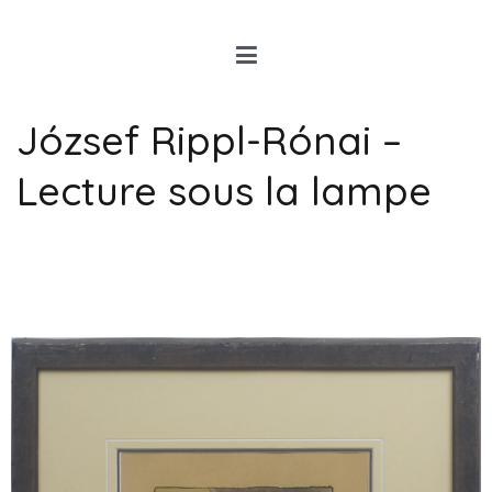
Louis Rancon
Expert en Art Moderne en
Bretagne
József Rippl-Rónai –
Lecture sous la lampe