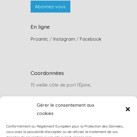
En ligne
Proantic
/
Instagram
/
Facebook
Coordonnées
15 vieille côte de port l’Épine,
22660, Trélévern
Gérer le consentement aux
cookies
Sur rendez-vous uniquement
Conformément au Réglement Européen pour la Protection des Données,
louis.rancon@wanadoo.fr
vous avez la possibilité d'accepter ou de refuser le traitement de vos