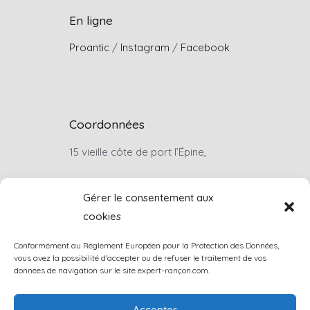
En ligne
Proantic
/
Instagram
/
Facebook
Coordonnées
15 vieille côte de port l’Épine,
22660, Trélévern
Gérer le consentement aux
cookies
Sur rendez-vous uniquement
Conformément au Réglement Européen pour la Protection des Données,
louis.rancon@wanadoo.fr
vous avez la possibilité d'accepter ou de refuser le traitement de vos
données de navigation sur le site expert-rançon.com.
+33(0)6 07 46 74 57
Accepter