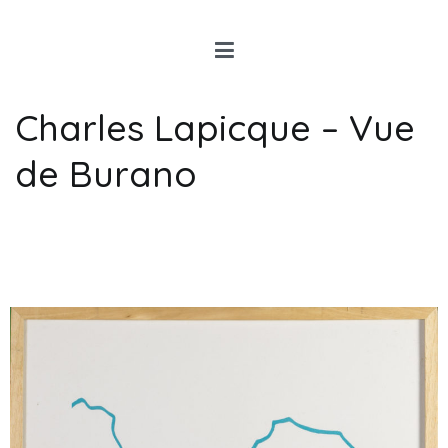
Louis Rancon
Expert en Art Moderne en
Bretagne
Charles Lapicque – Vue
de Burano