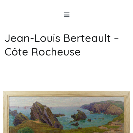
Louis Rancon
Expert en Art Moderne en
Bretagne
Jean-Louis Berteault –
Côte Rocheuse