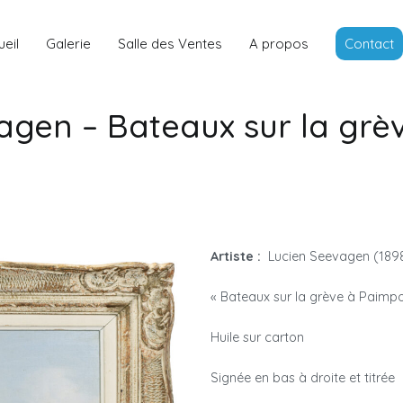
Louis Rancon
Expert en Art Moderne en Bretag
eil
Galerie
Salle des Ventes
A propos
Contact
agen – Bateaux sur la grè
Artiste :
Lucien Seevagen (189
« Bateaux sur la grève à Paimpo
Huile sur carton
Signée en bas à droite et titrée