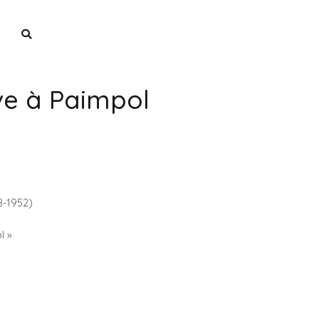
ne
ve à Paimpol
8-1952)
l »