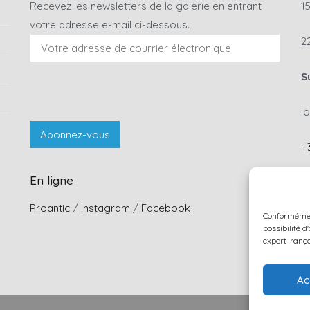
Recevez les newsletters de la galerie en entrant
15
votre adresse e-mail ci-dessous.
2
S
l
+
En ligne
C
Proantic
/
Instagram
/
Facebook
Conformémen
possibilité d
expert-ranç
Ac