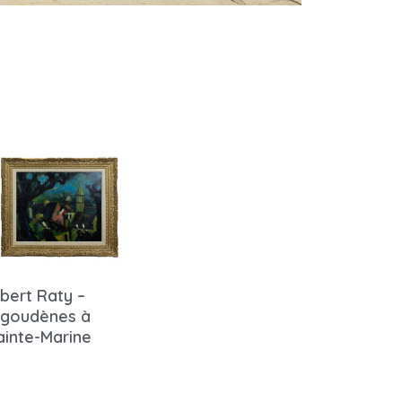
lbert Raty –
igoudènes à
ainte-Marine