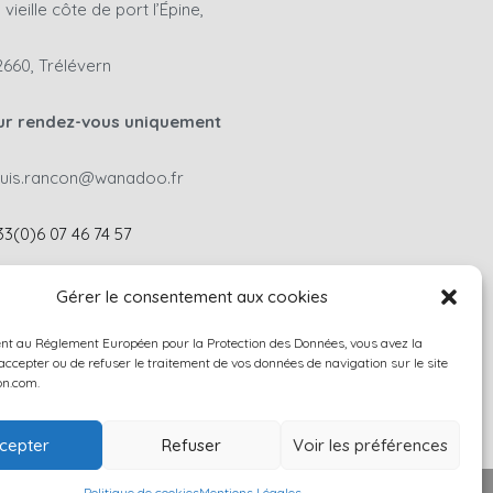
 vieille côte de port l’Épine,
2660, Trélévern
ur rendez-vous uniquement
ouis.rancon@wanadoo.fr
33(0)6 07 46 74 57
ontactez-nous
Gérer le consentement aux cookies
t au Réglement Européen pour la Protection des Données, vous avez la
'accepter ou de refuser le traitement de vos données de navigation sur le site
on.com.
cepter
Refuser
Voir les préférences
Politique de cookies
Mentions Légales