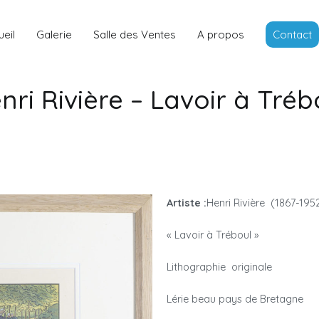
Louis Rancon
Expert en Art Moderne en Bretag
eil
Galerie
Salle des Ventes
A propos
Contact
nri Rivière – Lavoir à Tréb
Artiste :
Henri Rivière (1867-195
« Lavoir à Tréboul »
Lithographie originale
Lérie beau pays de Bretagne