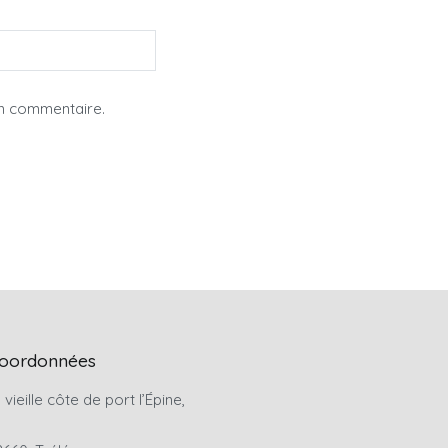
in commentaire.
oordonnées
 vieille côte de port l’Épine,