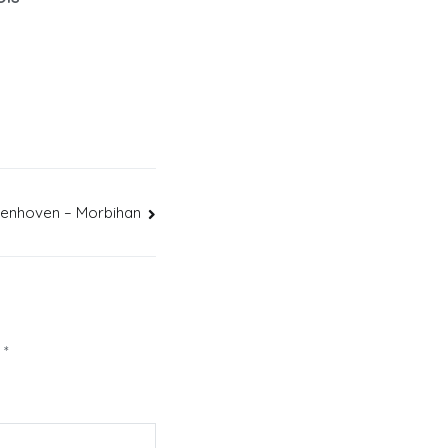
tenhoven – Morbihan
c
*