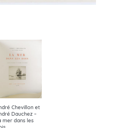
ndré Chevillon et
ndré Dauchez –
a mer dans les
ois