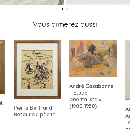
Vous aimerez aussi
André Casabonne
– Etude
orientaliste »
nt
(1900-1950)
Pierre Bertrand –
A
Retour de pêche
A
L
b