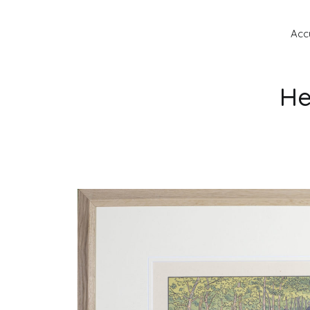
Accu
He