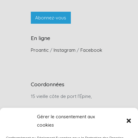
En ligne
Proantic
/
Instagram
/
Facebook
Coordonnées
15 vieille côte de port l’Épine,
22660, Trélévern
Gérer le consentement aux
cookies
Sur rendez-vous uniquement
Conformément au Réglement Européen pour la Protection des Données,