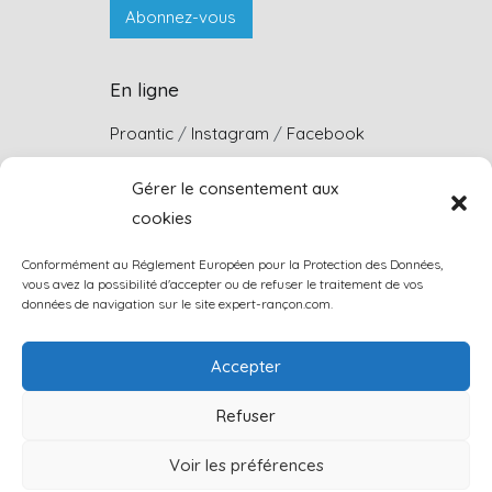
En ligne
Proantic
/
Instagram
/
Facebook
Gérer le consentement aux
cookies
Coordonnées
Conformément au Réglement Européen pour la Protection des Données,
vous avez la possibilité d'accepter ou de refuser le traitement de vos
15 vieille côte de port l’Épine,
données de navigation sur le site expert-rançon.com.
22660, Trélévern
Accepter
Sur rendez-vous uniquement
Refuser
Voir les préférences
louis.rancon@wanadoo.fr