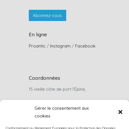
En ligne
Proantic
/
Instagram
/
Facebook
Coordonnées
15 vieille côte de port l’Épine,
22660, Trélévern
Gérer le consentement aux
cookies
Sur rendez-vous uniquement
Conformément au Réglement Européen pour la Protection des Données,