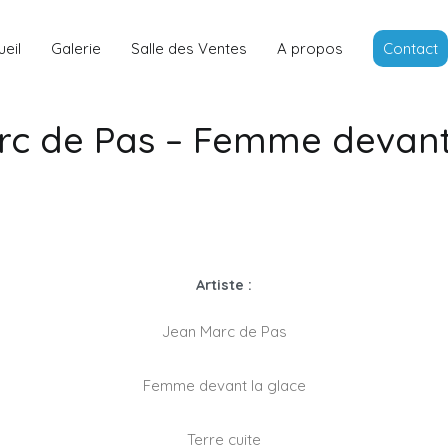
Louis Rancon
Expert en Art Moderne en Bretag
eil
Galerie
Salle des Ventes
A propos
Contact
c de Pas – Femme devant
Artiste :
Jean Marc de Pas
Femme devant la glace
Terre cuite