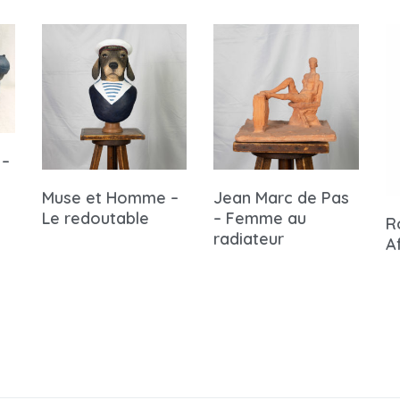
 –
Muse et Homme –
Jean Marc de Pas
Le redoutable
– Femme au
R
radiateur
A