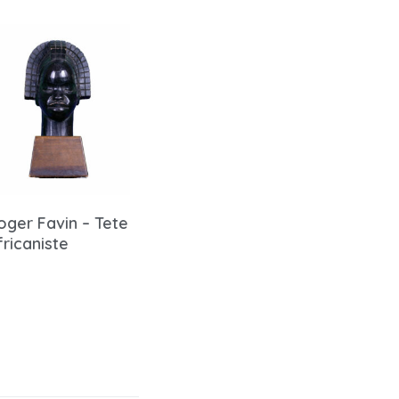
oger Favin – Tete
fricaniste