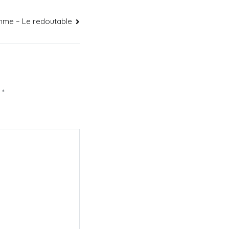
me – Le redoutable
c
*