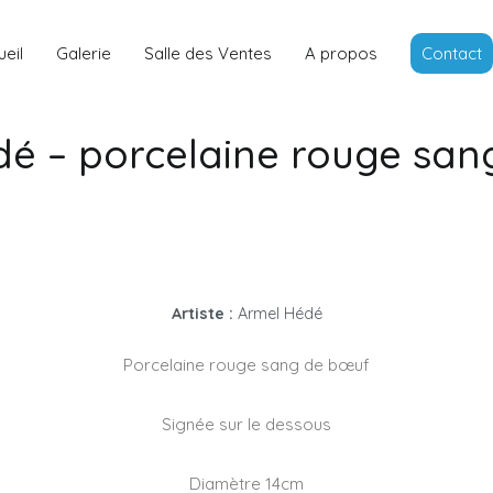
Louis Rancon
Expert en Art Moderne en Bretag
eil
Galerie
Salle des Ventes
A propos
Contact
é – porcelaine rouge sa
Artiste :
Armel Hédé
Porcelaine rouge sang de bœuf
Signée sur le dessous
Diamètre 14cm