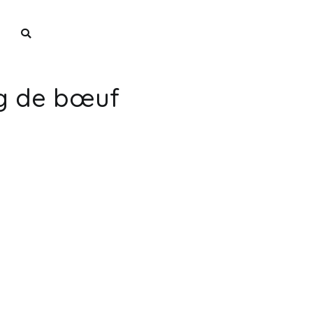
ne
ng de bœuf