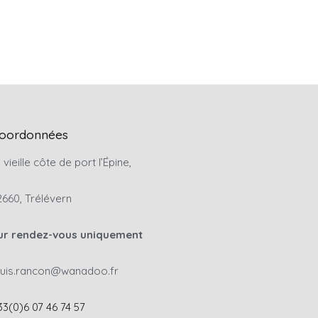
oordonnées
 vieille côte de port l’Épine,
2660, Trélévern
ur rendez-vous uniquement
ouis.rancon@wanadoo.fr
33(0)6 07 46 74 57