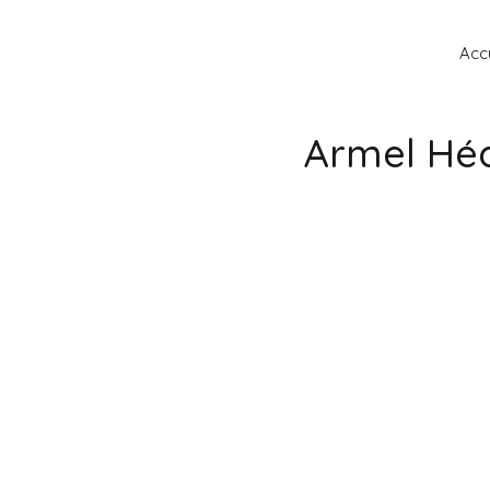
Accu
Armel Héd