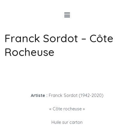
Louis Rancon
Expert en Art Moderne en
Bretagne
Franck Sordot – Côte
Rocheuse
Artiste :
Franck Sordot (1942-2020)
« Côte rocheuse »
Huile sur carton