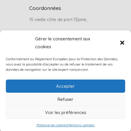
Coordonnées
15 vieille côte de port l’Épine,
22660, Trélévern
Gérer le consentement aux
cookies
Sur rendez-vous uniquement
Conformément au Réglement Européen pour la Protection des Données,
louis.rancon@wanadoo.fr
vous avez la possibilité d'accepter ou de refuser le traitement de vos
données de navigation sur le site expert-rançon.com.
+33(0)6 07 46 74 57
Accepter
Contactez-nous
Refuser
Voir les préférences
Copyright © 2023
Louis Rancon
.
Politique de cookies
Mentions Légales