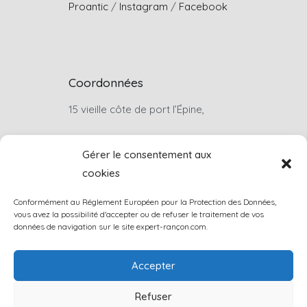
Proantic
/
Instagram
/
Facebook
Coordonnées
15 vieille côte de port l’Épine,
22660, Trélévern
Gérer le consentement aux
cookies
Sur rendez-vous uniquement
Conformément au Réglement Européen pour la Protection des Données,
louis.rancon@wanadoo.fr
vous avez la possibilité d'accepter ou de refuser le traitement de vos
données de navigation sur le site expert-rançon.com.
+33(0)6 07 46 74 57
Accepter
Contactez-nous
Refuser