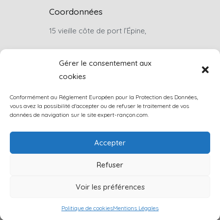
Coordonnées
15 vieille côte de port l’Épine,
22660, Trélévern
Gérer le consentement aux
cookies
Sur rendez-vous uniquement
Conformément au Réglement Européen pour la Protection des Données,
louis.rancon@wanadoo.fr
vous avez la possibilité d'accepter ou de refuser le traitement de vos
données de navigation sur le site expert-rançon.com.
+33(0)6 07 46 74 57
Accepter
Contactez-nous
Refuser
Voir les préférences
Copyright © 2023
Louis Rancon
.
Politique de cookies
Mentions Légales