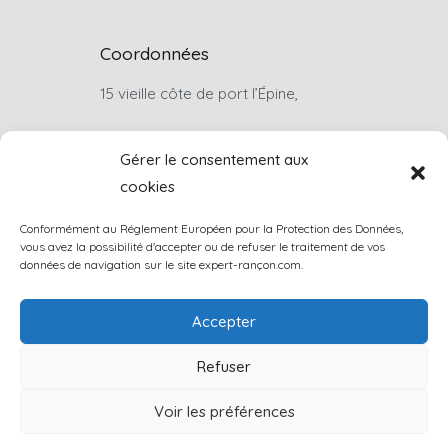
Coordonnées
15 vieille côte de port l’Épine,
22660, Trélévern
Gérer le consentement aux
cookies
Sur rendez-vous uniquement
Conformément au Réglement Européen pour la Protection des Données,
louis.rancon@wanadoo.fr
vous avez la possibilité d'accepter ou de refuser le traitement de vos
données de navigation sur le site expert-rançon.com.
+33(0)6 07 46 74 57
Accepter
Contactez-nous
Refuser
Voir les préférences